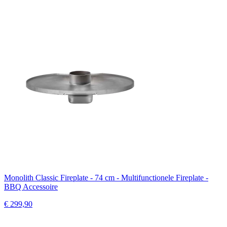
Monolith Classic Fireplate - 74 cm - Multifunctionele Fireplate -
BBQ Accessoire
€ 299,90