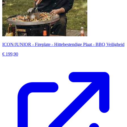
ICON/JUNIOR - Fireplate - Hittebestendige Plaat - BBQ Veiligheid
€ 199,90