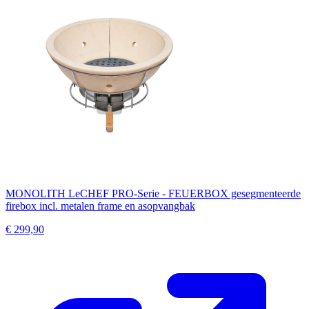
MONOLITH LeCHEF PRO-Serie - FEUERBOX gesegmenteerde
firebox incl. metalen frame en asopvangbak
€ 299,90