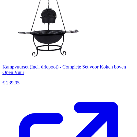
Kampvuurset (Incl. driepoot) - Complete Set voor Koken boven
Open Vuur
€ 239,95