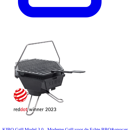
KIBO Grill Model 3.0 - Moderne Grill voor de Echte BBQ&apos;er