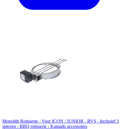
Monolith Rotisserie - Voor ICON / JUNIOR - RVS - Inclusief 3
spiezen - BBQ rotisserie - Kamado accessoires