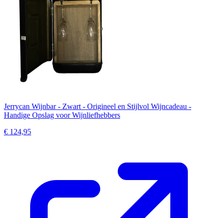
Jerrycan Wijnbar - Zwart - Origineel en Stijlvol Wijncadeau -
Handige Opslag voor Wijnliefhebbers
€ 124,95