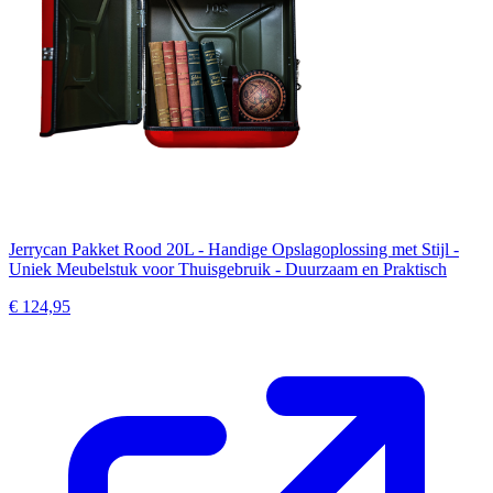
Jerrycan Pakket Rood 20L - Handige Opslagoplossing met Stijl -
Uniek Meubelstuk voor Thuisgebruik - Duurzaam en Praktisch
€ 124,95