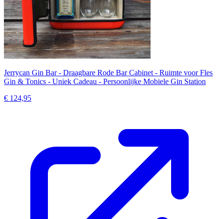
Jerrycan Gin Bar - Draagbare Rode Bar Cabinet - Ruimte voor Fles
Gin & Tonics - Uniek Cadeau - Persoonlijke Mobiele Gin Station
€ 124,95