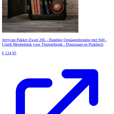
Jerrycan Pakket Zwart 20L - Handige Opslagoplossing met Stijl -
Uniek Meubelstuk voor Thuisgebruik - Duurzaam en Praktisch
€ 124,95