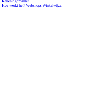
Rekening
opvuller
Hoe werkt het?
Webshops
Winkelwijzer