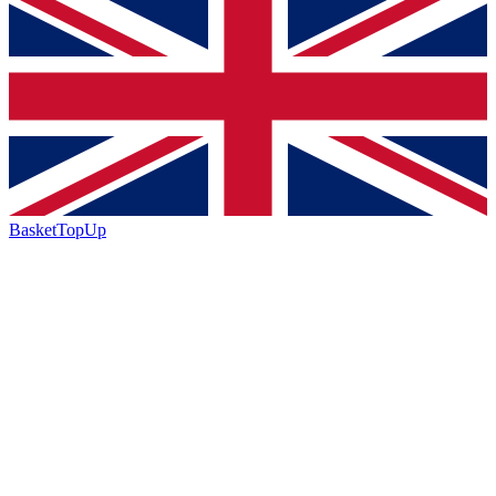
BasketTopUp