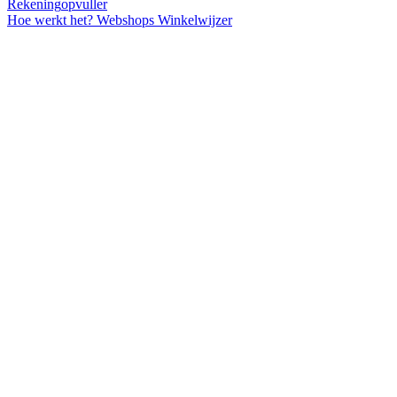
Rekening
opvuller
Hoe werkt het?
Webshops
Winkelwijzer