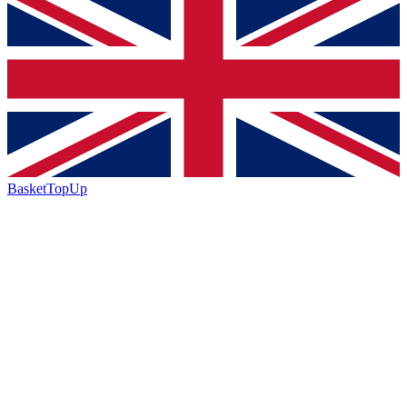
BasketTopUp