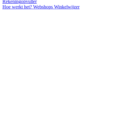
Rekening
opvuller
Hoe werkt het?
Webshops
Winkelwijzer