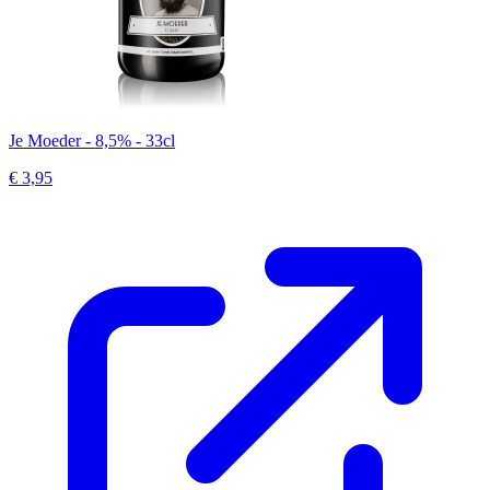
Je Moeder - 8,5% - 33cl
€ 3,95