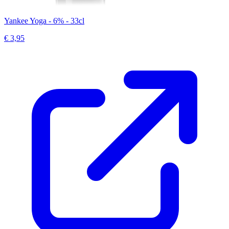
Yankee Yoga - 6% - 33cl
€ 3,95