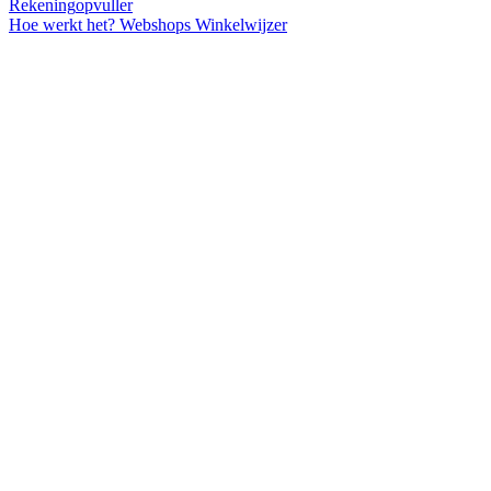
Rekening
opvuller
Hoe werkt het?
Webshops
Winkelwijzer