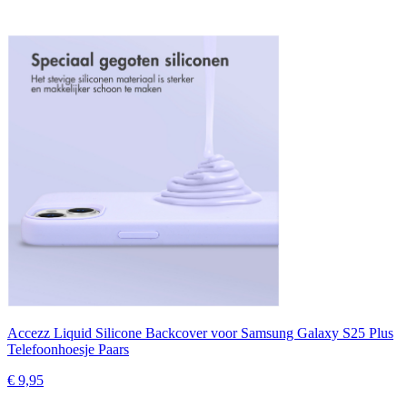
Accezz Liquid Silicone Backcover voor Samsung Galaxy S25 Plus
Telefoonhoesje Paars
€ 9,95