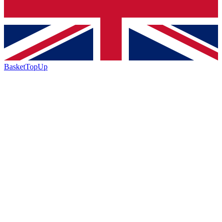
BasketTopUp