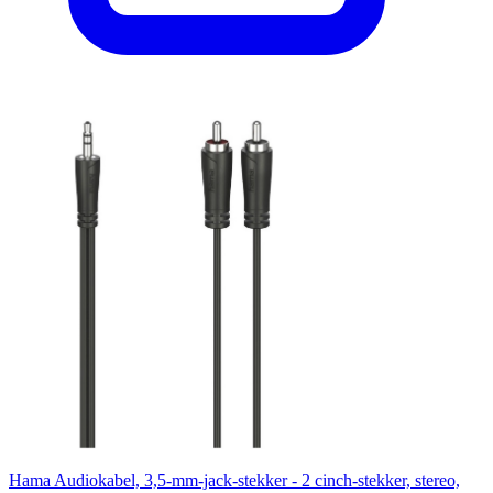
Hama Audiokabel, 3,5-mm-jack-stekker - 2 cinch-stekker, stereo,