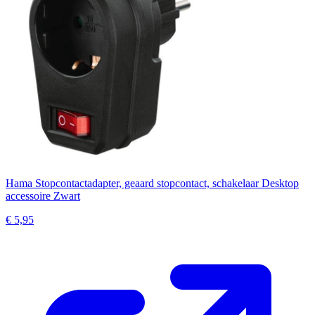
Hama Stopcontactadapter, geaard stopcontact, schakelaar Desktop
accessoire Zwart
€ 5,95