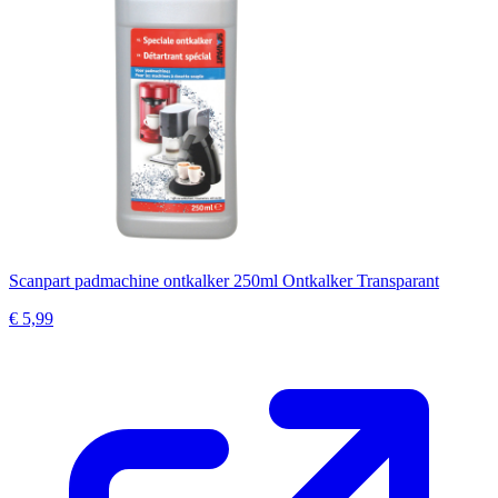
Scanpart padmachine ontkalker 250ml Ontkalker Transparant
€ 5,99