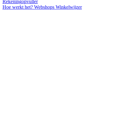
Rekening
opvuller
Hoe werkt het?
Webshops
Winkelwijzer