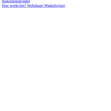
Rekening
opvuller
Hoe werkt het?
Webshops
Winkelwijzer