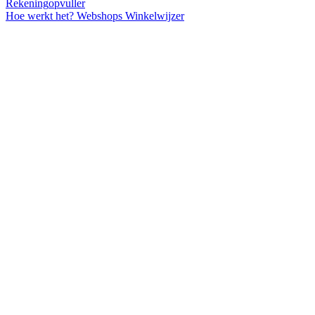
Rekening
opvuller
Hoe werkt het?
Webshops
Winkelwijzer